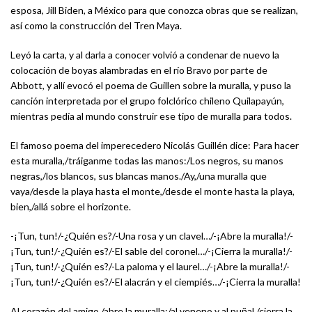
esposa, Jill Biden, a México para que conozca obras que se realizan,
así como la construcción del Tren Maya.
Leyó la carta, y al darla a conocer volvió a condenar de nuevo la
colocación de boyas alambradas en el río Bravo por parte de
Abbott, y allí evocó el poema de Guillen sobre la muralla, y puso la
canción interpretada por el grupo folclórico chileno Quilapayún,
mientras pedía al mundo construir ese tipo de muralla para todos.
El famoso poema del imperecedero Nicolás Guillén dice: Para hacer
esta muralla,/tráiganme todas las manos:/Los negros, su manos
negras,/los blancos, sus blancas manos./Ay,/una muralla que
vaya/desde la playa hasta el monte,/desde el monte hasta la playa,
bien,/allá sobre el horizonte.
-¡Tun, tun!/-¿Quién es?/-Una rosa y un clavel…/-¡Abre la muralla!/-
¡Tun, tun!/-¿Quién es?/-El sable del coronel…/-¡Cierra la muralla!/-
¡Tun, tun!/-¿Quién es?/-La paloma y el laurel…/-¡Abre la muralla!/-
¡Tun, tun!/-¿Quién es?/-El alacrán y el ciempiés…/-¡Cierra la muralla!
Al corazón del amigo,/abre la muralla;/al veneno y al puñal,/cierra la