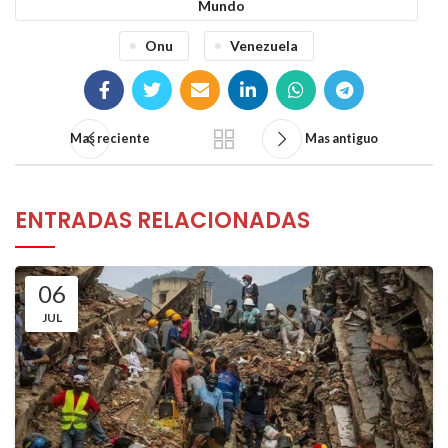
Mundo
Onu
Venezuela
Mas reciente
Mas antiguo
ENTRADAS RELACIONADAS
06
JUL