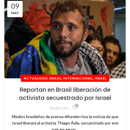
09
MAY
,
,
,
ACTUALIDAD
BRASIL
INTERNACIONAL
ISRAEL
Reportan en Brasil liberación de
activista secuestrado por Israel
0
Redaccion
Medios brasileños de prensa difunden hoy la noticia de que
Israel liberará al activista Thiago Ávila, secuestrado por ese
país en aguas...