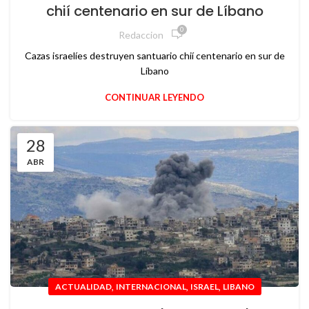
chií centenario en sur de Líbano
0
Redaccion
Cazas israelíes destruyen santuario chií centenario en sur de
Líbano
CONTINUAR LEYENDO
28
ABR
,
,
,
ACTUALIDAD
INTERNACIONAL
ISRAEL
LIBANO