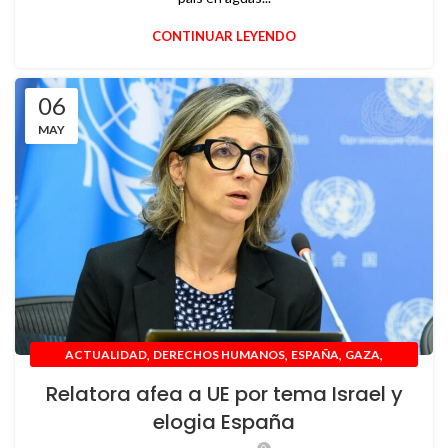
CONTINUAR LEYENDO
06
MAY
,
,
,
,
ACTUALIDAD
DERECHOS HUMANOS
ESPAÑA
GAZA
,
,
INTERNACIONAL
ISRAEL
UNION EUROPEA
Relatora afea a UE por tema Israel y
elogia España