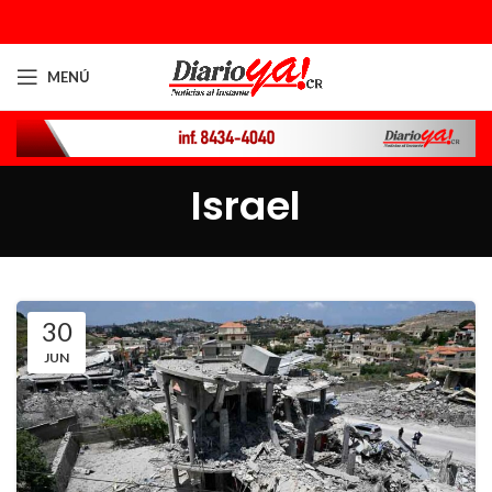
MENÚ
Israel
30
JUN