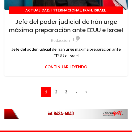
,
,
,
,
ACTUALIDAD
INTERNACIONAL
IRAN
ISRAEL
,
MEDIO ORIENTE
U S A
Jefe del poder judicial de Irán urge
máxima preparación ante EEUU e Israel
0
Redaccion
Jefe del poder judicial de Irán urge máxima preparación ante
EEUU e Israel
CONTINUAR LEYENDO
1
2
3
›
»