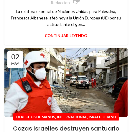
0
Redaccion
La relatora especial de Naciones Unidas para Palestina,
Francesca Albanese, afeó hoy a la Unión Europea (UE) por su
actitud ante el gen...
CONTINUAR LEYENDO
02
MAY
,
,
,
DERECHOS HUMANOS
INTERNACIONAL
ISRAEL
LIBANO
Cazas israelíes destruyen santuario