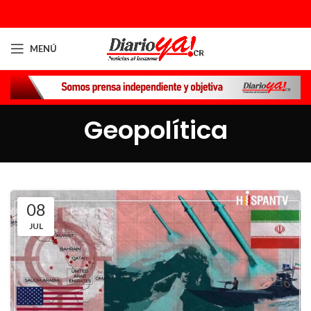
MENÚ
Geopolítica
08
JUL