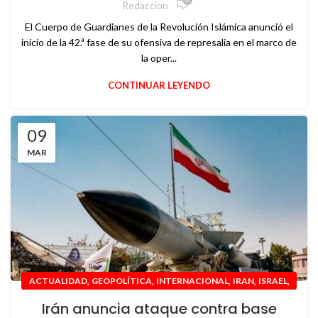
Redaccion
El Cuerpo de Guardianes de la Revolución Islámica anunció el
inicio de la 42.ª fase de su ofensiva de represalia en el marco de
la oper...
CONTINUAR LEYENDO
09
MAR
,
,
,
,
,
ACTUALIDAD
GEOPOLÍTICA
INTERNACIONAL
IRAN
ISRAEL
,
,
MEDIO ORIENTE
NOTICIAS
USA
Irán anuncia ataque contra base