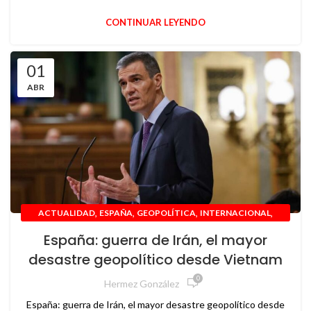
CONTINUAR LEYENDO
01
ABR
,
,
,
,
ACTUALIDAD
ESPAÑA
GEOPOLÍTICA
INTERNACIONAL
,
IRAN
VIETNAM
España: guerra de Irán, el mayor
desastre geopolítico desde Vietnam
0
Hermez González
España: guerra de Irán, el mayor desastre geopolítico desde