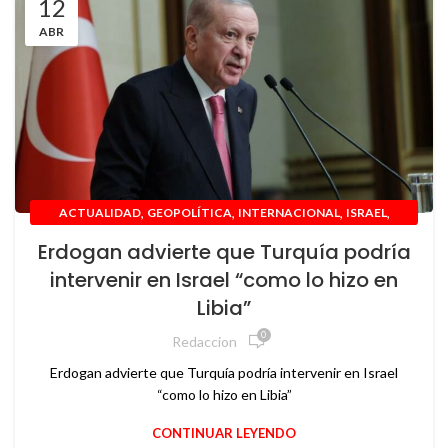
12
ABR
,
,
,
,
ACTUALIDAD
GEOPOLÍTICA
INTERNACIONAL
ISRAEL
TURQUIA
Erdogan advierte que Turquía podría
intervenir en Israel “como lo hizo en
Libia”
0
Redaccion
Erdogan advierte que Turquía podría intervenir en Israel
“como lo hizo en Libia”
CONTINUAR LEYENDO