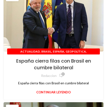
,
,
,
,
ACTUALIDAD
BRASIL
ESPAÑA
GEOPOLÍTICA
INTERNACIONAL
España cierra filas con Brasil en
cumbre bilateral
0
Redaccion
España cierra filas con Brasil en cumbre bilateral
CONTINUAR LEYENDO