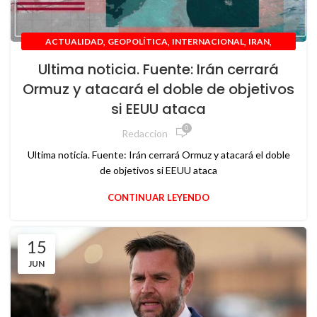
,
,
,
,
ACTUALIDAD
GEOPOLÍTICA
INTERNACIONAL
IRAN
,
MEDIO ORIENTE
USA
Ultima noticia. Fuente: Irán cerrará
Ormuz y atacará el doble de objetivos
si EEUU ataca
0
Redaccion
Ultima noticia. Fuente: Irán cerrará Ormuz y atacará el doble
de objetivos si EEUU ataca
CONTINUAR LEYENDO
15
JUN