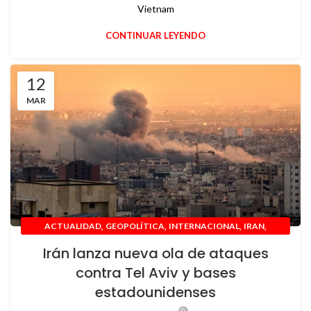
Vietnam
CONTINUAR LEYENDO
12
MAR
,
,
,
,
ACTUALIDAD
GEOPOLÍTICA
INTERNACIONAL
IRAN
NOTICIAS
Irán lanza nueva ola de ataques
contra Tel Aviv y bases
estadounidenses
0