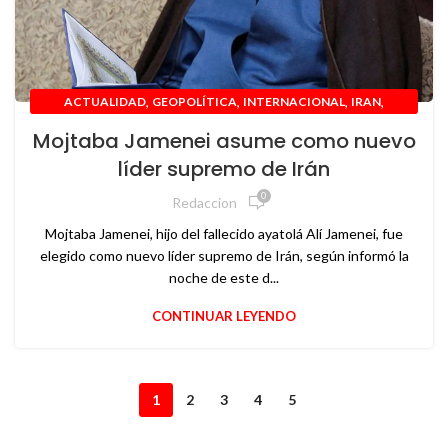
,
,
,
,
ACTUALIDAD
GEOPOLÍTICA
INTERNACIONAL
IRAN
,
MEDIO ORIENTE
POLÍTICA
Mojtaba Jamenei asume como nuevo
líder supremo de Irán
0
Redaccion
Mojtaba Jamenei, hijo del fallecido ayatolá Alí Jamenei, fue
elegido como nuevo líder supremo de Irán, según informó la
noche de este d...
CONTINUAR LEYENDO
1
2
3
4
5