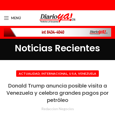
MENÚ
Noticias Recientes
,
,
,
ACTUALIDAD
INTERNACIONAL
U S A
VENEZUELA
Donald Trump anuncia posible visita a
Venezuela y celebra grandes pagos por
petróleo
Redaccion Negocios