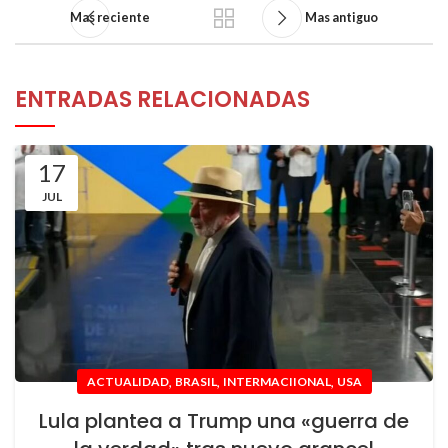
Mas reciente
Mas antiguo
ENTRADAS RELACIONADAS
17
JUL
,
,
,
ACTUALIDAD
BRASIL
INTERMACIIONAL
USA
Lula plantea a Trump una «guerra de