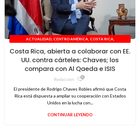
,
,
,
ACTUALIDAD
CENTRO AMÉRICA
COSTA RICA
,
,
,
,
GEOPOLÍTICA
GOBIERNO
INTERNACIONAL
NACIONAL
Costa Rica, abierta a colaborar con EE.
,
,
NOTICIAS
POLÍTICA
USA
UU. contra cárteles: Chaves; los
compara con Al Qaeda e ISIS
0
Redaccion
El presidente de Rodrigo Chaves Robles afirmó que Costa
Rica está dispuesta a ampliar su cooperación con Estados
Unidos en la lucha con...
CONTINUAR LEYENDO