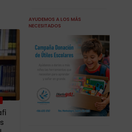
AYUDEMOS A LOS MÁS
NECESITADOS
07
MAR
,
,
,
ACTUALIDAD
INTERNACIONAL
IRAN
ISRAEL
fi
Consecuencias de cierre 
s
estrecho de Ormuz y la