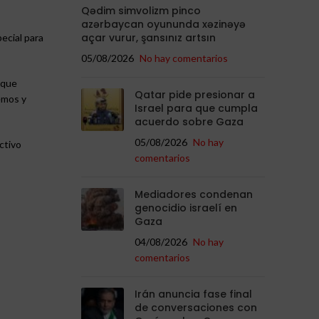
Qədim simvolizm pinco
azərbaycan oyununda xəzinəyə
açar vurur, şansınız artsın
ecial para
05/08/2026
No hay comentarios
 que
Qatar pide presionar a
emos y
Israel para que cumpla
acuerdo sobre Gaza
05/08/2026
No hay
ctivo
comentarios
Mediadores condenan
genocidio israelí en
Gaza
04/08/2026
No hay
comentarios
Irán anuncia fase final
de conversaciones con