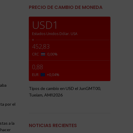
PRECIO DE CAMBIO DE MONEDA
USD1
Estados Unidos Dólar.
USA
=
452,83
CRC
0,00
%
0,88
EUR
+0,04
%
taba
Tipos de cambio en
USD
el JunGMT00,
Tueíam, AMñ2026
ta por el
tas a la
NOTICIAS RECIENTES
 hacer