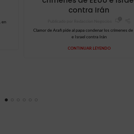
crímenes de EEUU e Israe
contra Irán
0
Publicado por
Redaccion Negocios
. en
Clamor de Arafi pide al papa condenar los crímenes d
e Israel contra Irán
CONTINUAR LEYENDO