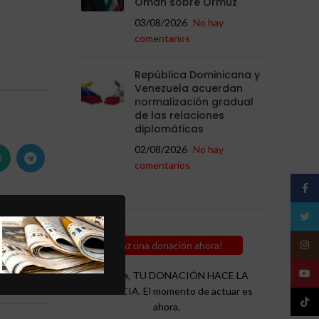
Omán sobre Ormuz
03/08/2026
No hay
comentarios
República Dominicana y
Venezuela acuerdan
normalización gradual
de las relaciones
diplomáticas
02/08/2026
No hay
comentarios
Face
Twitt
Insta
¡Haz una donación ahora!
uo
or
YouT
Recuerda, TU DONACIÓN HACE LA
ia
DIFERENCIA. El momento de actuar es
TikTo
ahora.