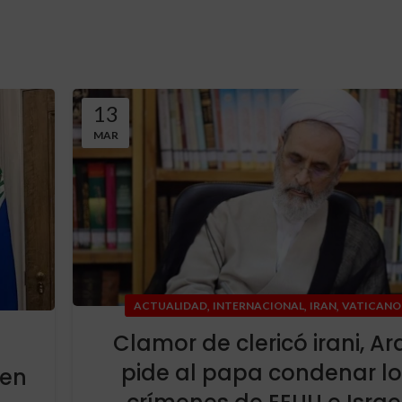
13
MAR
,
,
,
ACTUALIDAD
INTERNACIONAL
IRAN
VATICANO
Clamor de clericó irani, Ara
pide al papa condenar lo
 en