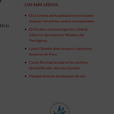
l
redistribución del riesg
LOS MÁS LEÍDOS
energético mundial
EEUU emite alerta global por potenciales
0
Publicado por
Redaccion Negocios
ataques terroristas contra connacionales
e EEUU
El estrecho de Ormuz y la redistribución del ries
EEUU abre una investigación criminal
energético mundial
sobre los documentos filtrados del
Pentágono.
CONTINUAR LEYENDO
López Obrador pide respeto a derechos
humanos en Perú
Costa Rica bajo la lupa en los archivos
desclasificados del caso Epstein
Panamá anuncia desbloqueo de vías