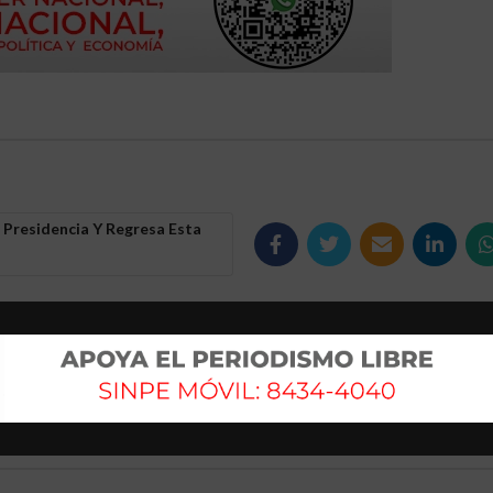
 Presidencia Y Regresa Esta
Mas antig
por
Califican de máxima gravedad estado de senad
baleado en Colomb