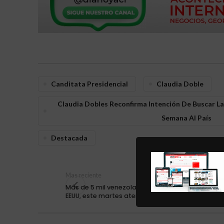
Canditata Presidencial
Claudia Doble
Claudia Dobles Reconfirma Intención De Buscar La
Semana Al País
Destacada
Mas reciente
Más de 5 mil venezolanos han sido deportados 
EEUU, este martes aterrizó un nuevo vuelo