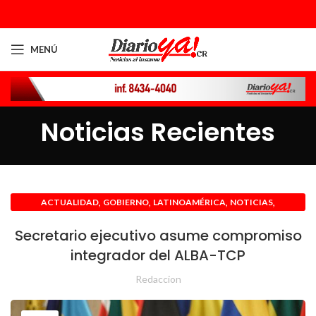
MENÚ
Noticias Recientes
,
,
,
,
ACTUALIDAD
GOBIERNO
LATINOAMÉRICA
NOTICIAS
VENEZUELA
Secretario ejecutivo asume compromiso
integrador del ALBA-TCP
Redaccion