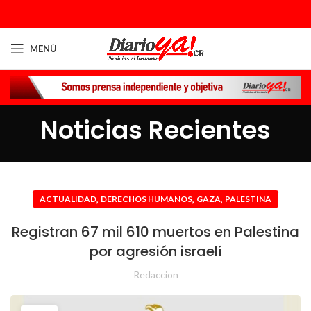
MENÚ
Noticias Recientes
,
,
,
ACTUALIDAD
DERECHOS HUMANOS
GAZA
PALESTINA
Registran 67 mil 610 muertos en Palestina
por agresión israelí
Redaccion