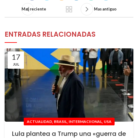
Mas reciente
Mas antiguo
ENTRADAS RELACIONADAS
17
JUL
,
,
,
ACTUALIDAD
BRASIL
INTERMACIIONAL
USA
Lula plantea a Trump una «guerra de