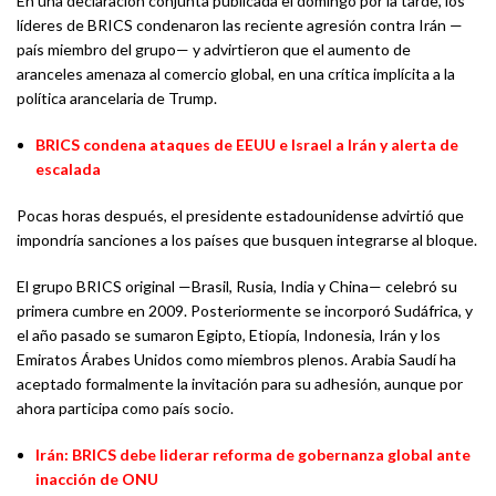
En una declaración conjunta publicada el domingo por la tarde, los
líderes de BRICS condenaron las reciente agresión contra Irán —
país miembro del grupo— y advirtieron que el aumento de
aranceles amenaza al comercio global, en una crítica implícita a la
política arancelaria de Trump.
BRICS condena ataques de EEUU e Israel a Irán y alerta de
escalada
Pocas horas después, el presidente estadounidense advirtió que
impondría sanciones a los países que busquen integrarse al bloque.
El grupo BRICS original —Brasil, Rusia, India y China— celebró su
primera cumbre en 2009. Posteriormente se incorporó Sudáfrica, y
el año pasado se sumaron Egipto, Etiopía, Indonesia, Irán y los
Emiratos Árabes Unidos como miembros plenos. Arabia Saudí ha
aceptado formalmente la invitación para su adhesión, aunque por
ahora participa como país socio.
Irán: BRICS debe liderar reforma de gobernanza global ante
inacción de ONU