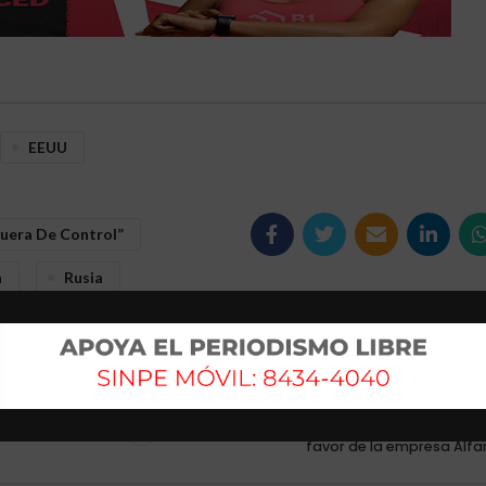
EEUU
Fuera De Control”
a
Rusia
Mas antig
ntre
Denuncian favores de mandos medios en el CTP
favor de la empresa Alfa