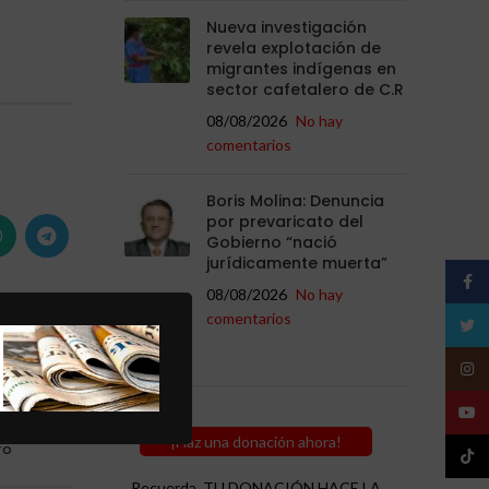
Nueva investigación
revela explotación de
migrantes indígenas en
sector cafetalero de C.R
08/08/2026
No hay
comentarios
Boris Molina: Denuncia
por prevaricato del
Gobierno “nació
jurídicamente muerta”
Face
08/08/2026
No hay
comentarios
Twitt
Insta
uo
YouT
 a
¡Haz una donación ahora!
ro
TikTo
Recuerda, TU DONACIÓN HACE LA