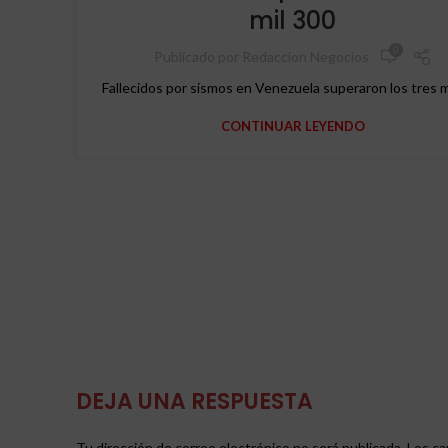
mil 300
0
Publicado por
Redaccion Negocios
Fallecidos por sismos en Venezuela superaron los tres m
CONTINUAR LEYENDO
DEJA UNA RESPUESTA
Tu dirección de correo electrónico no será publicada.
Los ca