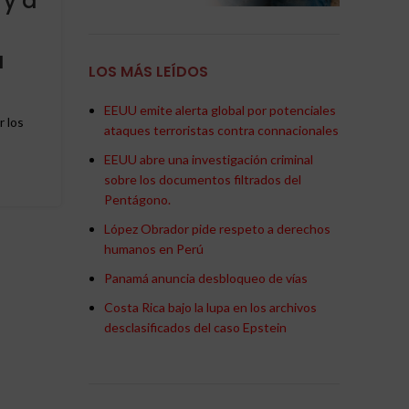
 y a
s
Venezuela se aferra a la vi
a
a la fe y a la esperanza
LOS MÁS LEÍDOS
0
Publicado por
Redaccion
EEUU emite alerta global por potenciales
r los
Venezuela se aferra a la vida, a la fe y a la espera
ataques terroristas contra connacionales
EEUU abre una investigación criminal
CONTINUAR LEYENDO
sobre los documentos filtrados del
Pentágono.
López Obrador pide respeto a derechos
humanos en Perú
Panamá anuncia desbloqueo de vías
Costa Rica bajo la lupa en los archivos
desclasificados del caso Epstein