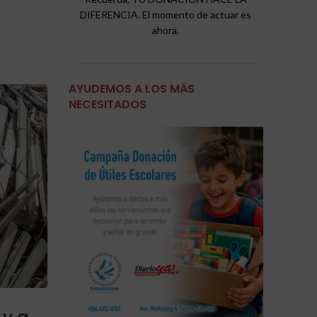
DIFERENCIA. El momento de actuar es
ahora.
AYUDEMOS A LOS MÁS
01
NECESITADOS
JUL
,
,
ACTUALIDAD
INTERNACIONAL
VENEZUELA