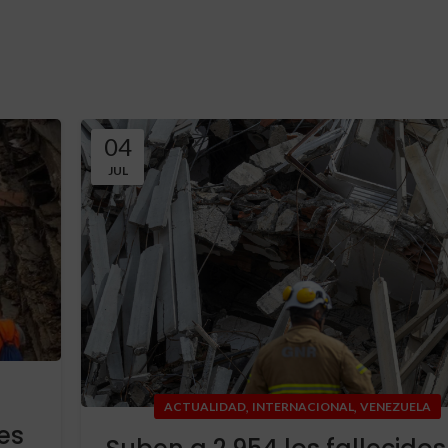
04
JUL
,
,
ACTUALIDAD
INTERNACIONAL
VENEZUELA
es