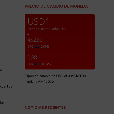
PRECIO DE CAMBIO DE MONEDA
USD1
Estados Unidos Dólar.
USA
=
452,83
CRC
0,00
%
0,88
EUR
+0,04
%
ue
Tipos de cambio en
USD
el JunGMT00,
Tueíam, AMñ2026
expertos
las
NOTICIAS RECIENTES