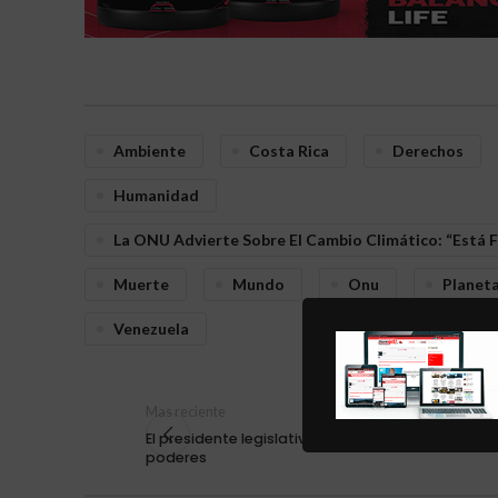
Ambiente
Costa Rica
Derechos
Humanidad
La ONU Advierte Sobre El Cambio Climático: “Está 
Muerte
Mundo
Onu
Planet
Venezuela
Mas reciente
El presidente legislativo pide respeto y diálogo e
poderes