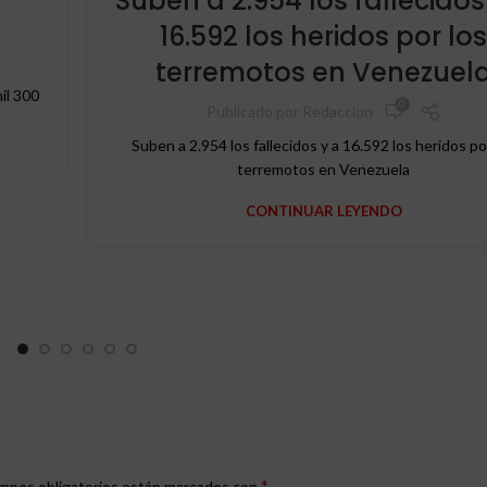
Suben a 2.954 los fallecidos
16.592 los heridos por lo
terremotos en Venezuel
il 300
0
Publicado por
Redaccion
Suben a 2.954 los fallecidos y a 16.592 los heridos po
terremotos en Venezuela
CONTINUAR LEYENDO
*
mpos obligatorios están marcados con