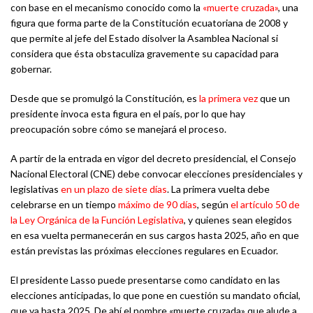
con base en el mecanismo conocido como la
«muerte cruzada»
, una
figura que forma parte de la Constitución ecuatoriana de 2008 y
que permite al jefe del Estado disolver la Asamblea Nacional si
considera que ésta obstaculiza gravemente su capacidad para
gobernar.
Desde que se promulgó la Constitución, es
la primera vez
que un
presidente invoca esta figura en el país, por lo que hay
preocupación sobre cómo se manejará el proceso.
A partir de la entrada en vigor del decreto presidencial, el Consejo
Nacional Electoral (CNE) debe convocar elecciones presidenciales y
legislativas
en un plazo de siete días
. La primera vuelta debe
celebrarse en un tiempo
máximo de 90 días
, según
el artículo 50 de
la Ley Orgánica de la Función Legislativa
, y quienes sean elegidos
en esa vuelta permanecerán en sus cargos hasta 2025, año en que
están previstas las próximas elecciones regulares en Ecuador.
El presidente Lasso puede presentarse como candidato en las
elecciones anticipadas, lo que pone en cuestión su mandato oficial,
que va hasta 2025. De ahí el nombre «muerte cruzada» que alude a