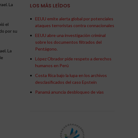
ael. La
LOS MÁS LEÍDOS
EEUU emite alerta global por potenciales
ió el
ataques terroristas contra connacionales
ado por su
EEUU abre una investigación criminal
sobre los documentos filtrados del
Pentágono.
ael. La
le
López Obrador pide respeto a derechos
humanos en Perú
Costa Rica bajo la lupa en los archivos
desclasificados del caso Epstein
Panamá anuncia desbloqueo de vías