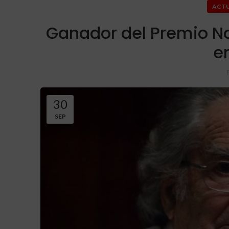
ACT
Ganador del Premio No
e
30
SEP