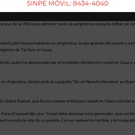
pueblos del mundo, deseamos la paz. Sin embargo, vemos la situación ac
racaso de la ONU para detener tanto la sangrienta campaña militar de Isr
nidad judía hispanohablante en Argentina, la más grande del mundo y es
régimen de Tel Aviv en Gaza.
iski, quien ha denunciado las atrocidades del ejército israelí en Gaza y, p
nos en Argentina, destacando la campaña “No en Nuestro Nombre” en Buen
illa Global Sumud, que busca romper el bloqueo israelí en Gaza y brindar a
 Pérez Esquivel dijo que “Israel debe detener este genocidio, que conti
estruyendo la vida de un pueblo. Eso es realmente terrible, y la humani