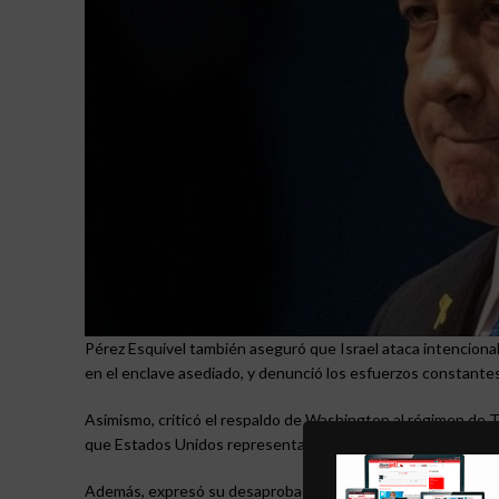
Pérez Esquivel también aseguró que Israel ataca intenciona
en el enclave asediado, y denunció los esfuerzos constantes
Asimismo, criticó el respaldo de Washington al régimen de T
que Estados Unidos representa el mayor obstáculo para lograr
Además, expresó su desaprobación hacia la Organización de