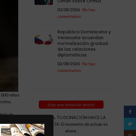
Omán sobre Ormuz
03/08/2026
No hay
comentarios
República Dominicana y
Venezuela acuerdan
normalización gradual
de las relaciones
diplomáticas
02/08/2026
No hay
comentarios
 000 niños
estino.
¡Haz una donación ahora!
Face
irtió de
Recuerda, TU DONACIÓN HACE LA
Twitt
DIFERENCIA. El momento de actuar es
ahora.
 la
Insta