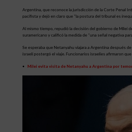
Argentina, que reconoce la jurisdicción de la Corte Penal Int
pacifista y dejó en claro que “la postura del tribunal es inequ
Al mismo tiempo, repudió la decisión del gobierno de Milei de
suramericano y calificó la medida de “una señal negativa para
Se esperaba que Netanyahu viajara a Argentina después de s
israelí postergó el viaje. Funcionarios israelíes afirmaron que
Milei evita visita de Netanyahu a Argentina por temor