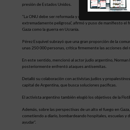
presión de Estados Unidos.
“La ONU debe ser reformada y democratizada. Nosotros, los 
extremadamente peligrosa”, afirmó y puso de manifiesto el f
Gaza como la guerra en Ucrania.
Pérez Esquivel subrayó que una gran proporción de la comu
unas 250 000 personas, critica firmemente las acciones del 
En este sentido, mencionó al actor judío argentino, Norman Br
posteriormente enfrentó ataques antisemitas.
Detalló su colaboración con activistas judíos y propalesti
capital de Argentina, que busca soluciones pacíficas.
El activista argentino también elogió los objetivos de la Flot
Además, sobre las perspectivas de un alto el fuego en Gaza,
cometiendo a diario, bombardeando hospitales, escuelas y d
ayudar”.