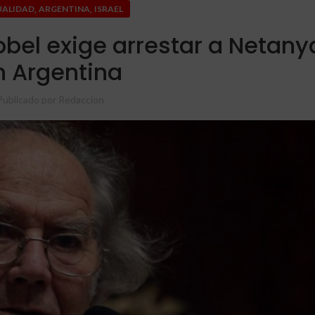
,
,
UALIDAD
ARGENTINA
ISRAEL
bel exige arrestar a Netan
n Argentina
Publicado por
Redaccion