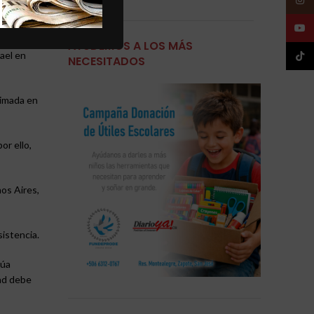
YouT
tual. Es
AYUDEMOS A LOS MÁS
ael en
TikTo
NECESITADOS
timada en
or ello,
os Aires,
sistencia.
núa
dad debe