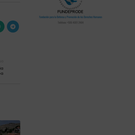
uo
ia
ea
15