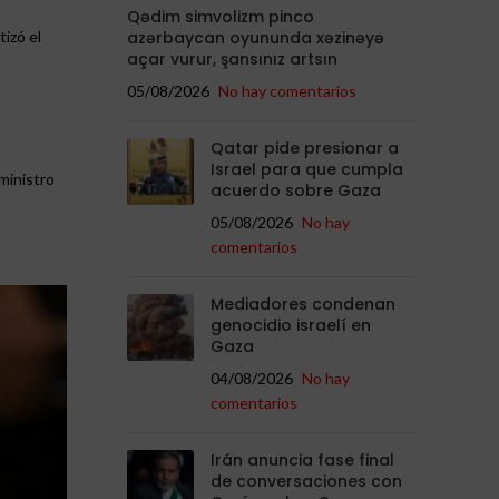
Qədim simvolizm pinco
azərbaycan oyununda xəzinəyə
tizó el
açar vurur, şansınız artsın
05/08/2026
No hay comentarios
Qatar pide presionar a
Israel para que cumpla
ministro
acuerdo sobre Gaza
05/08/2026
No hay
comentarios
Mediadores condenan
genocidio israelí en
Gaza
04/08/2026
No hay
comentarios
Irán anuncia fase final
de conversaciones con