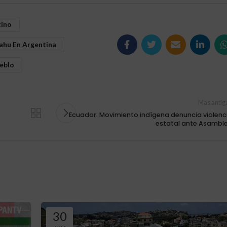
tino
ahu En Argentina
eblo
Mas antig
Ecuador: Movimiento indígena denuncia violenc
estatal ante Asambl
30