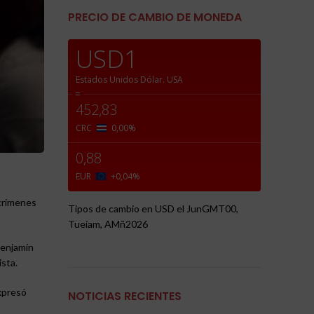
PRECIO DE CAMBIO DE MONEDA
USD1
Estados Unidos Dólar.
USA
=
452,83
CRC
0,00
%
0,88
EUR
+0,04
%
 crímenes
Tipos de cambio en
USD
el JunGMT00,
Tueíam, AMñ2026
Benjamín
ista.
expresó
NOTICIAS RECIENTES