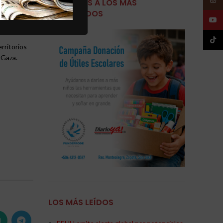
AYUDEMOS A LOS MÁS
NECESITADOS
YouT
.
TikTo
rritorios
 Gaza.
LOS MÁS LEÍDOS