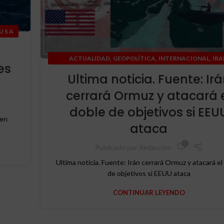
U S A
,
,
,
ACTUALIDAD
GEOPOLÍTICA
INTERNACIONAL
IRA
es
,
MEDIO ORIENTE
USA
Ultima noticia. Fuente: Ir
cerrará Ormuz y atacará 
doble de objetivos si EEU
 en
ataca
0
Publicado por
Redaccion
Ultima noticia. Fuente: Irán cerrará Ormuz y atacará el
de objetivos si EEUU ataca
CONTINUAR LEYENDO