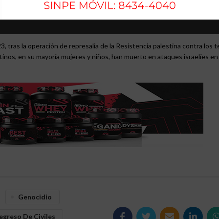
 varios ataques en el territorio después del anuncio del acuerdo de paz
, tras la operación de represalia de la Resistencia palestina contra los te
nos, en su mayoría mujeres y niños, han muerto en ataques israelíes en
Genocidio
egreso De Civiles