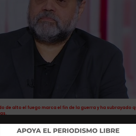
o de alto el fuego marca el fin de la guerra y ha subrayado 
as.
a (HAMAS) alcanzaron el miércoles por la noche un acuerdo mediante neg
 de genocidio en la Franja de Gaza, basándose en una propuesta presenta