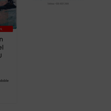
,
,
,
,
N
ACTUALIDAD
INTERNACIONAL
IRAN
U S A
án
Irán acusa a Washington
el
graves violaciones del
U
memorando firmado
0
Publicado por
Redaccion
Irán acusa a Washington de graves violaciones d
memorando firmado
 doble
CONTINUAR LEYENDO