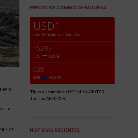
PRECIO DE CAMBIO DE MONEDA
USD1
Estados Unidos Dólar.
USA
=
452,83
CRC
0,00
%
0,88
EUR
+0,04
%
s en la
Tipos de cambio en
USD
el JunGMT00,
Tueíam, AMñ2026
aza —el
sgo, ya
NOTICIAS RECIENTES