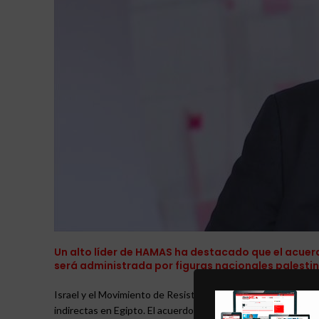
Un alto líder de HAMAS ha destacado que el acuerd
será administrada por figuras nacionales palestin
Israel y el Movimiento de Resistencia Islámica de Palestin
indirectas en Egipto. El acuerdo busca poner fin a dos años