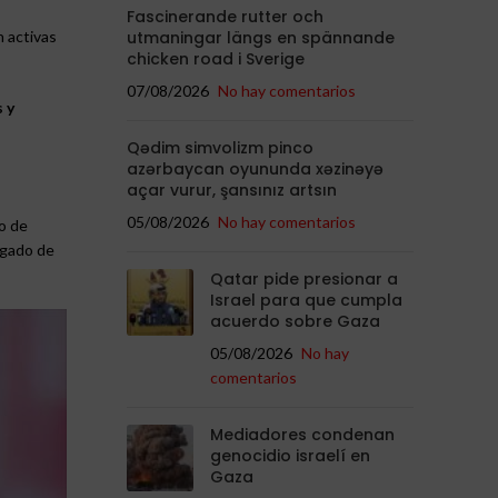
Fascinerande rutter och
utmaningar längs en spännande
n activas
chicken road i Sverige
07/08/2026
No hay comentarios
 y
Qədim simvolizm pinco
azərbaycan oyununda xəzinəyə
açar vurur, şansınız artsın
05/08/2026
No hay comentarios
o de
rgado de
Qatar pide presionar a
Israel para que cumpla
acuerdo sobre Gaza
05/08/2026
No hay
comentarios
Mediadores condenan
genocidio israelí en
Gaza