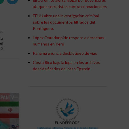
EEUU emite alerta global por potenciales
ataques terroristas contra connacionales
EEUU abre una investigación criminal
sobre los documentos filtrados del
Pentágono.
uo
López Obrador pide respeto a derechos
la
el
humanos en Perú
no
Panamá anuncia desbloqueo de vías
Costa Rica bajo la lupa en los archivos
desclasificados del caso Epstein
08
JUL