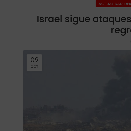
,
ACTUALIDAD
DE
Israel sigue ataques
regr
09
OCT