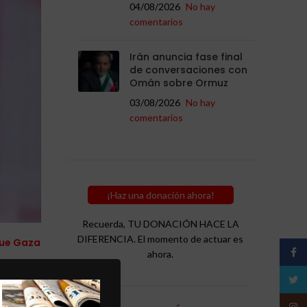
04/08/2026
No hay
comentarios
Irán anuncia fase final
de conversaciones con
Omán sobre Ormuz
03/08/2026
No hay
comentarios
¡Haz una donación ahora!
Recuerda, TU DONACIÓN HACE LA
DIFERENCIA. El momento de actuar es
que Gaza
Face
ahora.
Twitt
ociaciones
da por el
Insta