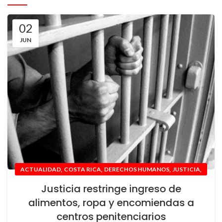
02
JUN
,
,
,
,
ACTUALIDAD
COSTA RICA
DERECHOS HUMANOS
JUSTICIA
NACIONAL
Justicia restringe ingreso de
alimentos, ropa y encomiendas a
centros penitenciarios