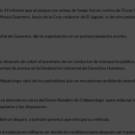
ulo 19 informó que el ataque con armas de fuego fue en contra de Óscar 
hora Guerrero; Jesús de la Cruz, redactor de El Jaguar; «y de otro perio
pital de Guerrero, dijo la organización en un pronunciamiento escrito.
o después de cubrir el asesinato de un conductor de transporte público, 
 libertad de prensa en la Declaración Universal de Derechos Humanos.
hilpancingo «dos de los periodistas aún se encuentran recibiendo atenc
a se detuvieron cerca del Sexto Batallón de Chilpancingo «para redactar 
eptaron y les dispararon».
bió un disparo, y la lesión provocó que chocara su vehículo.
as instalaciones militares en donde los recibieron para después ser trasla