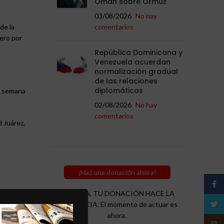
Omán sobre Ormuz
03/08/2026
No hay
comentarios
de la
rero por
República Dominicana y
Venezuela acuerdan
normalización gradual
de las relaciones
diplomáticas
e semana
02/08/2026
No hay
comentarios
d Juárez,
¡Haz una donación ahora!
Face
Recuerda, TU DONACIÓN HACE LA
Twitt
DIFERENCIA. El momento de actuar es
ahora.
Insta