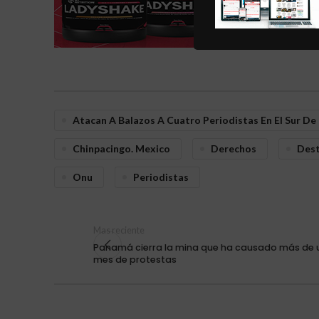
Atacan A Balazos A Cuatro Periodistas En El Sur De
Chinpacingo. Mexico
Derechos
Des
Onu
Periodistas
Mas reciente
Panamá cierra la mina que ha causado más de 
mes de protestas