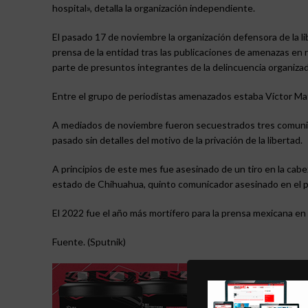
hospital», detalla la organización independiente.
El pasado 17 de noviembre la organización defensora de la li
prensa de la entidad tras las publicaciones de amenazas en 
parte de presuntos integrantes de la delincuencia organizad
Entre el grupo de periodistas amenazados estaba Víctor Ma
A mediados de noviembre fueron secuestrados tres comunica
pasado sin detalles del motivo de la privación de la libertad.
A principios de este mes fue asesinado de un tiro en la cabez
estado de Chihuahua, quinto comunicador asesinado en el p
El 2022 fue el año más mortífero para la prensa mexicana en
Fuente. (Sputnik)