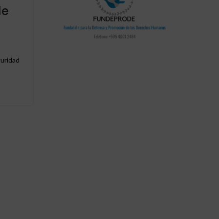
0
Publicado por
Redaccion
de
Bachelet promete reformar la ONU y defiende e
multilateralismo
CONTINUAR LEYENDO
guridad