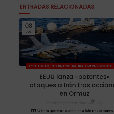
ENTRADAS RELACIONADAS
08
JUL
,
,
,
,
ACTUALIDAD
INTERNACIONAL
IRAN
MEDIO ORIENTE
EEUU lanza «potentes»
ataques a Irán tras accion
en Ormuz
0
Publicado por
Redaccion
EEUU lanza «potentes» ataques a Irán tras acciones