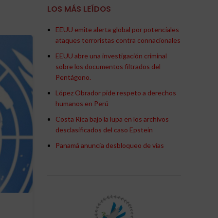
LOS MÁS LEÍDOS
EEUU emite alerta global por potenciales
ataques terroristas contra connacionales
10
EEUU abre una investigación criminal
JUN
sobre los documentos filtrados del
Pentágono.
López Obrador pide respeto a derechos
humanos en Perú
Costa Rica bajo la lupa en los archivos
desclasificados del caso Epstein
Panamá anuncia desbloqueo de vías
,
,
,
ACTUALIDAD
CHILE
GEOPOLÍTICA
INTERNACIONAL
Bachelet promete reformar
ONU y defiende el
multilateralismo