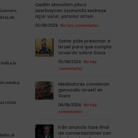
Qədim simvolizm pinco
azərbaycan oyununda xəzinəyə
Guerrero,
açar vurur, şansınız artsın
dista de
05/08/2026
No hay comentarios
Qatar pide presionar a
Israel para que cumpla
acuerdo sobre Gaza
05/08/2026
No hay
indica la
comentarios
ión médica
Mediadores condenan
genocidio israelí en
Gaza
sus notas
04/08/2026
No hay
comentarios
Irán anuncia fase final
de conversaciones con
dados al