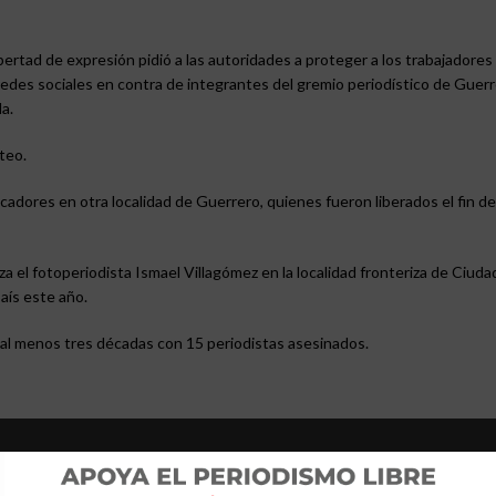
bertad de expresión pidió a las autoridades a proteger a los trabajadores 
redes sociales en contra de integrantes del gremio periodístico de Guer
a.
teo.
dores en otra localidad de Guerrero, quienes fueron liberados el fin d
a el fotoperiodista Ismael Villagómez en la localidad fronteriza de Ciuda
aís este año.
 al menos tres décadas con 15 periodistas asesinados.