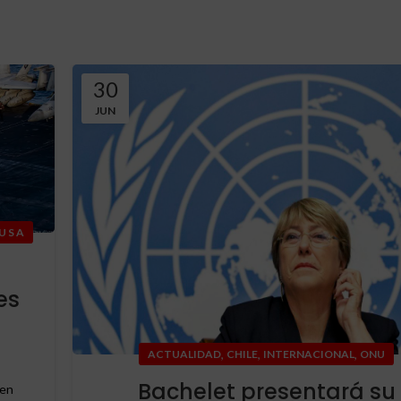
30
JUN
U S A
es
,
,
,
ACTUALIDAD
CHILE
INTERNACIONAL
ONU
Bachelet presentará su
 en