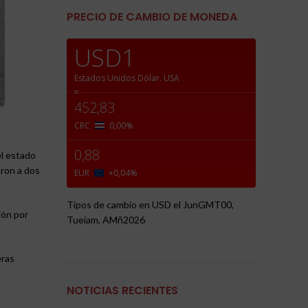
PRECIO DE CAMBIO DE MONEDA
USD1
Estados Unidos Dólar.
USA
=
452,83
CRC
0,00
%
0,88
el estado
aron a dos
EUR
+0,04
%
Tipos de cambio en
USD
el JunGMT00,
ión por
Tueíam, AMñ2026
eras
NOTICIAS RECIENTES