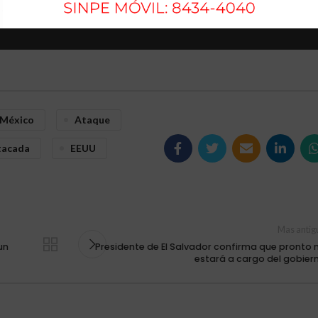
 México
Ataque
tacada
EEUU
Mas antig
un
Presidente de El Salvador confirma que pronto 
estará a cargo del gobier