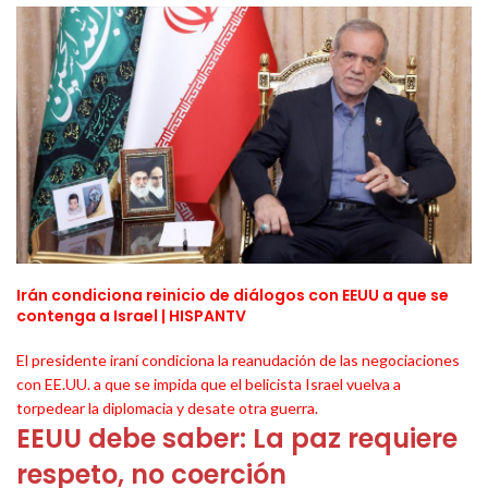
Irán condiciona reinicio de diálogos con EEUU a que se
contenga a Israel | HISPANTV
El presidente iraní condiciona la reanudación de las negociaciones
con EE.UU. a que se impida que el belicista Israel vuelva a
torpedear la diplomacia y desate otra guerra.
EEUU debe saber: La paz requiere
respeto, no coerción