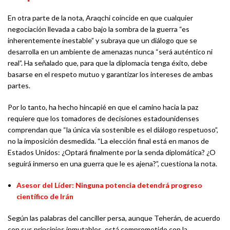
En otra parte de la nota, Araqchi coincide en que cualquier
negociación llevada a cabo bajo la sombra de la guerra “es
inherentemente inestable” y subraya que un diálogo que se
desarrolla en un ambiente de amenazas nunca “será auténtico ni
real”. Ha señalado que, para que la diplomacia tenga éxito, debe
basarse en el respeto mutuo y garantizar los intereses de ambas
partes.
Por lo tanto, ha hecho hincapié en que el camino hacia la paz
requiere que los tomadores de decisiones estadounidenses
comprendan que “la única vía sostenible es el diálogo respetuoso”,
no la imposición desmedida. “La elección final está en manos de
Estados Unidos: ¿Optará finalmente por la senda diplomática? ¿O
seguirá inmerso en una guerra que le es ajena?”, cuestiona la nota.
Asesor del Líder: Ninguna potencia detendrá progreso
científico de Irán
Según las palabras del canciller persa, aunque Teherán, de acuerdo
con sus principios inmutables, está comprometido con la