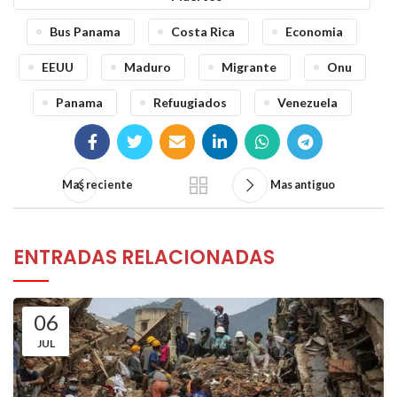
Bus Panama
Costa Rica
Economia
EEUU
Maduro
Migrante
Onu
Panama
Refuugiados
Venezuela
Mas reciente
Mas antiguo
ENTRADAS RELACIONADAS
06
JUL