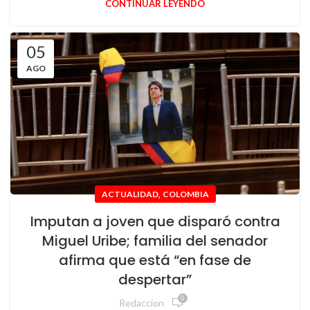
CONTINUAR LEYENDO
05
AGO
,
ACTUALIDAD
COLOMBIA
Imputan a joven que disparó contra
Miguel Uribe; familia del senador
afirma que está “en fase de
despertar”
0
Redaccion