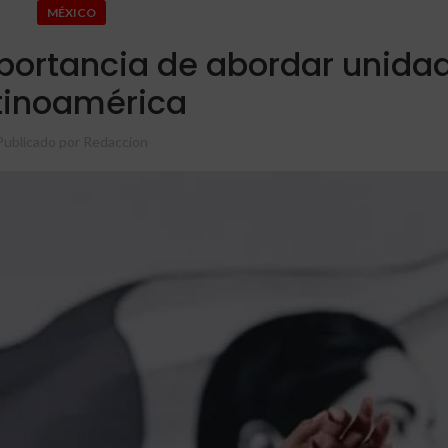
MÉXICO
portancia de abordar unida
tinoamérica
Publicado por
Redaccion