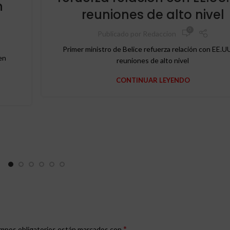
n
reuniones de alto nivel
0
Publicado por
Redaccion
Primer ministro de Belice refuerza relación con EE.U
en
reuniones de alto nivel
CONTINUAR LEYENDO
*
mpos obligatorios están marcados con