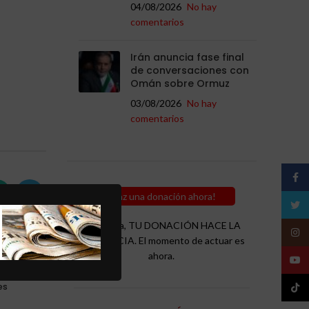
04/08/2026
No hay
comentarios
Irán anuncia fase final
de conversaciones con
Omán sobre Ormuz
03/08/2026
No hay
comentarios
Face
¡Haz una donación ahora!
Twitt
Recuerda, TU DONACIÓN HACE LA
Insta
DIFERENCIA. El momento de actuar es
ahora.
uo
YouT
N,
es
TikTo