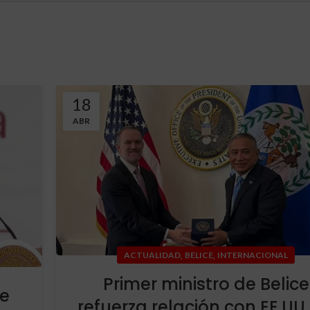
18
ABR
,
,
ACTUALIDAD
BELICE
INTERNACIONAL
Primer ministro de Belice
de
refuerza relación con EE.UU.