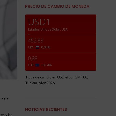
PRECIO DE CAMBIO DE MONEDA
USD1
Estados Unidos Dólar.
USA
=
452,83
CRC
0,00
%
0,88
EUR
+0,04
%
Tipos de cambio en
USD
el JunGMT00,
Tueíam, AMñ2026
a y el
NOTICIAS RECIENTES
es y las