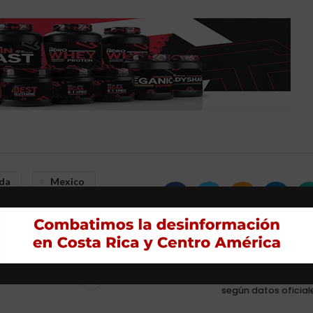
da
Mexico
 De Latinoamérica
Mas antig
os de
Aplastate Victoria, Álvaro Ramos en convención PL
según datos oficial