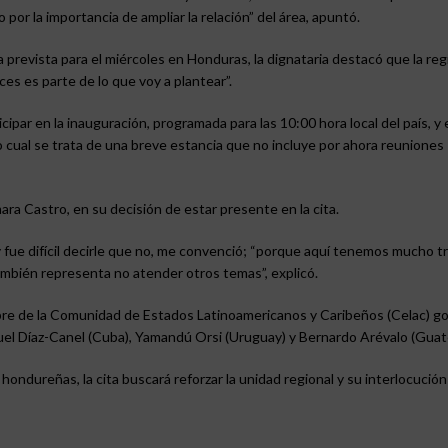
or la importancia de ampliar la relación” del área, apuntó.
a prevista para el miércoles en Honduras, la dignataria destacó que la reg
es es parte de lo que voy a plantear”.
ipar en la inauguración, programada para las 10:00 hora local del país, y 
o cual se trata de una breve estancia que no incluye por ahora reuniones
ra Castro, en su decisión de estar presente en la cita.
fue difícil decirle que no, me convenció; “porque aquí tenemos mucho tra
mbién representa no atender otros temas”, explicó.
mbre de la Comunidad de Estados Latinoamericanos y Caribeños (Celac) 
 Miguel Díaz-Canel (Cuba), Yamandú Orsi (Uruguay) y Bernardo Arévalo (Guat
hondureñas, la cita buscará reforzar la unidad regional y su interlocució