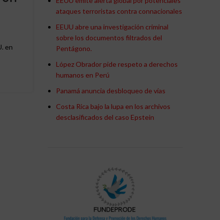
EEUU emite alerta global por potenciales
crímenes de EEUU e Israe
ataques terroristas contra connacionales
contra Irán
EEUU abre una investigación criminal
sobre los documentos filtrados del
0
Publicado por
Redaccion Negocios
U. en
Pentágono.
Clamor de Arafi pide al papa condenar los crímenes 
López Obrador pide respeto a derechos
e Israel contra Irán
humanos en Perú
Panamá anuncia desbloqueo de vías
CONTINUAR LEYENDO
Costa Rica bajo la lupa en los archivos
desclasificados del caso Epstein