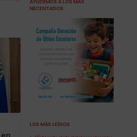
AYUDEMOS A LOS MÁS
NECESITADOS
13
MAR
,
,
,
ACTUALIDAD
INTERNACIONAL
IRAN
VATICAN
Clamor de clericó irani, Ar
LOS MÁS LEÍDOS
pide al papa condenar l
 en