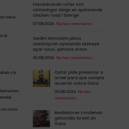
Fascinerande rutter och
utmaningar längs en spännande
chicken road i Sverige
ión tiene
07/08/2026
No hay comentarios
en la
Qədim simvolizm pinco
azərbaycan oyununda xəzinəyə
açar vurur, şansınız artsın
05/08/2026
No hay comentarios
Qatar pide presionar a
bajo y la
Israel para que cumpla
acuerdo sobre Gaza
gobernantes
05/08/2026
No hay
emala).
comentarios
n con otros
Mediadores condenan
genocidio israelí en
Gaza