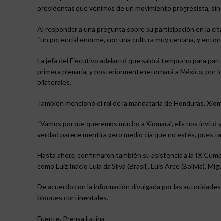
presidentas que venimos de un movimiento progresista, sino p
Al responder a una pregunta sobre su participación en la cit
“un potencial enorme, con una cultura muy cercana, y entonc
La jefa del Ejecutivo adelantó que saldrá temprano para partic
primera plenaria, y posteriormente retornará a México, por l
bilaterales.
También mencionó el rol de la mandataria de Honduras, Xioma
“Vamos porque queremos mucho a Xiomara”, ella nos invitó y 
verdad parece mentira pero medio día que no estés, pues ta
Hasta ahora, confirmaron también su asistencia a la IX Cu
como Luiz Inácio Lula da Silva (Brasil), Luis Arce (Bolivia),
De acuerdo con la información divulgada por las autoridades 
bloques continentales.
Fuente. Prensa Latina