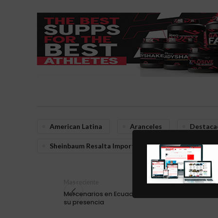
American Latina
Aranceles
Destaca
Sheinbaum Resalta Importancia De Abordar Unidad
Mas reciente
Mercenarios en Ecuador, alertan sobre los riesg
su presencia