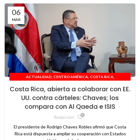
06
MAR
,
,
,
ACTUALIDAD
CENTRO AMÉRICA
COSTA RICA
,
,
,
,
GEOPOLÍTICA
GOBIERNO
INTERNACIONAL
NACIONAL
Costa Rica, abierta a colaborar con EE.
,
,
NOTICIAS
POLÍTICA
USA
UU. contra cárteles: Chaves; los
compara con Al Qaeda e ISIS
0
Redaccion
El presidente de Rodrigo Chaves Robles afirmó que Costa
Rica está dispuesta a ampliar su cooperación con Estados