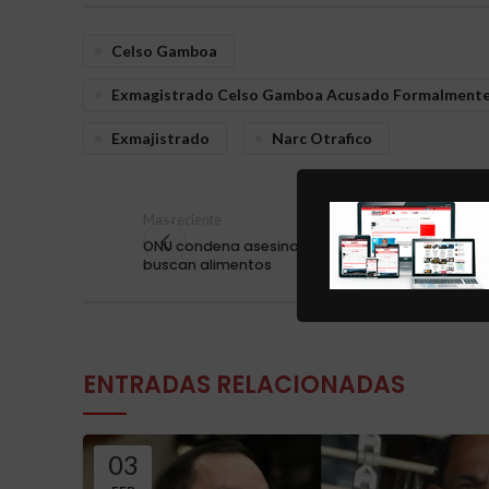
Celso Gamboa
Exmagistrado Celso Gamboa Acusado Formalmente P
Exmajistrado
Narc Otrafico
Mas reciente
ONU condena asesinato por Israel de palestinos
buscan alimentos
ENTRADAS RELACIONADAS
03