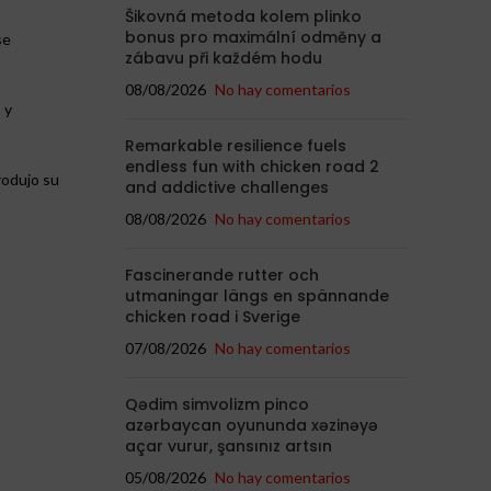
Šikovná metoda kolem plinko
bonus pro maximální odměny a
se
zábavu při každém hodu
08/08/2026
No hay comentarios
 y
Remarkable resilience fuels
endless fun with chicken road 2
rodujo su
and addictive challenges
08/08/2026
No hay comentarios
Fascinerande rutter och
utmaningar längs en spännande
chicken road i Sverige
07/08/2026
No hay comentarios
Qədim simvolizm pinco
azərbaycan oyununda xəzinəyə
açar vurur, şansınız artsın
05/08/2026
No hay comentarios