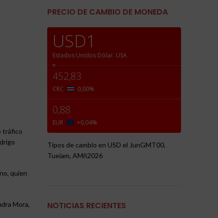
PRECIO DE CAMBIO DE MONEDA
USD1
Estados Unidos Dólar.
USA
=
452,83
CRC
0,00
%
0,88
EUR
+0,04
%
 tráfico
drigo
Tipos de cambio en
USD
el JunGMT00,
Tueíam, AMñ2026
ano, quien
NOTICIAS RECIENTES
ndra Mora,