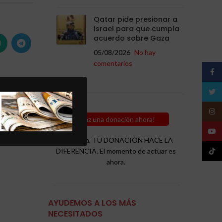
Qatar pide presionar a
Israel para que cumpla
acuerdo sobre Gaza
05/08/2026
No hay
comentarios
Face
Twitt
uo
Insta
de
¡Haz una donación ahora!
30
YouT
Recuerda, TU DONACIÓN HACE LA
TikTo
DIFERENCIA. El momento de actuar es
ahora.
AYUDEMOS A LOS MÁS
NECESITADOS