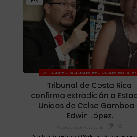
FEB
,
,
,
ACTUALIDAD
JUDICIALES
NACIONALES
NOTICIAS
Tribunal de Costa Rica
confirma extradición a Esta
Unidos de Celso Gamboa 
Edwin López.
0
Publicado por
Redaccion
San José, 3 de Febrero 2026 - En una decisión que mar