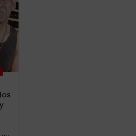
dos
y
ca un