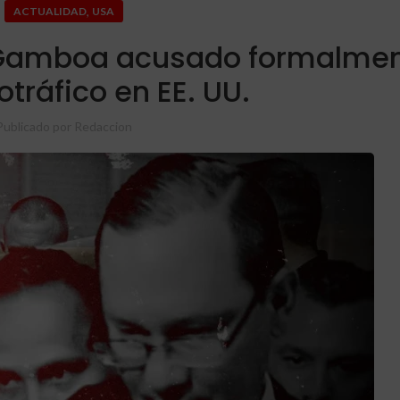
,
ACTUALIDAD
USA
 Gamboa acusado formalme
otráfico en EE. UU.
Publicado por
Redaccion