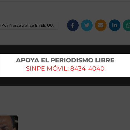
or Narcotráfico En EE. UU.
Mas antig
 que
ONU alerta sobre retraso en cumplimiento 
Agenda 20