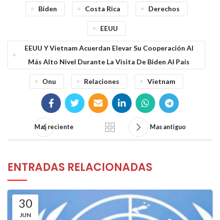
Biden
Costa Rica
Derechos
EEUU
EEUU Y Vietnam Acuerdan Elevar Su Cooperación Al
Más Alto Nivel Durante La Visita De Biden Al País
Onu
Relaciones
Vietnam
Mas reciente
Mas antiguo
ENTRADAS RELACIONADAS
30
JUN