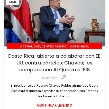
MAR
,
,
,
ACTUALIDAD
CENTRO AMÉRICA
COSTA RICA
,
,
,
,
GEOPOLÍTICA
GOBIERNO
INTERNACIONAL
NACIONAL
Costa Rica, abierta a colaborar con EE.
,
,
NOTICIAS
POLÍTICA
USA
UU. contra cárteles: Chaves; los
compara con Al Qaeda e ISIS
0
Redaccion
El presidente de Rodrigo Chaves Robles afirmó que Costa
Rica está dispuesta a ampliar su cooperación con Estados
Unidos en la lucha con...
CONTINUAR LEYENDO