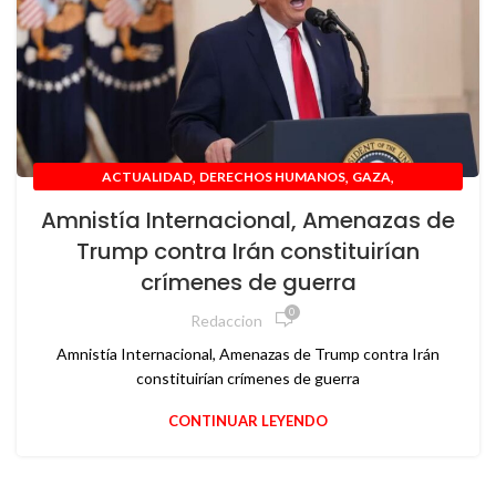
,
,
,
ACTUALIDAD
DERECHOS HUMANOS
GAZA
,
INTERNACIONAL
IRAN
Amnistía Internacional, Amenazas de
Trump contra Irán constituirían
crímenes de guerra
0
Redaccion
Amnistía Internacional, Amenazas de Trump contra Irán
constituirían crímenes de guerra
CONTINUAR LEYENDO