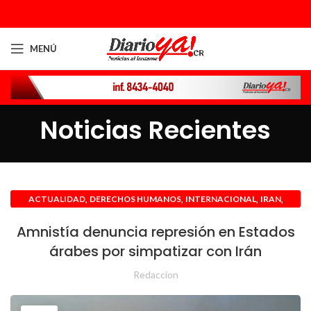
MENÚ
Noticias Recientes
,
,
,
,
ACTUALIDAD
DERECHOS HUMANOS
INTERNACIONAL
IRAN
MEDIO ORIENTE
Amnistía denuncia represión en Estados
árabes por simpatizar con Irán
Redaccion