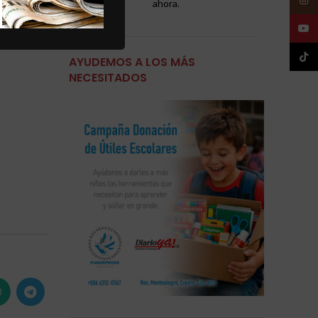
ahora.
YouT
 y niños—
oda la
TikTo
AYUDEMOS A LOS MÁS
NECESITADOS