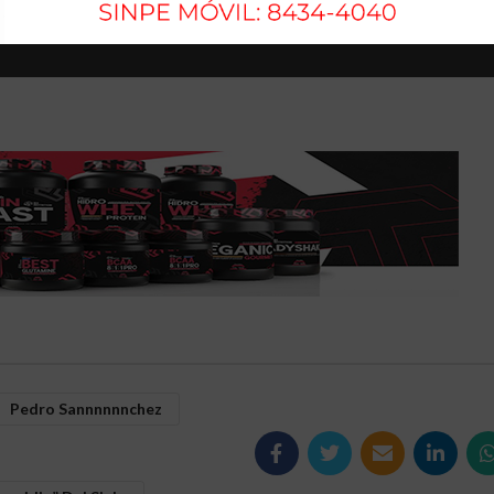
 7 de octubre de 2023, al menos 57 680 palestinos —en su mayoría mujeres
s. Además, decenas de miles permanecen bajo los escombros, mientras t
Pedro Sannnnnnchez