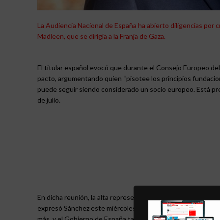
La Audiencia Nacional de España ha abierto diligencias por c
Madleen, que se dirigía a la Franja de Gaza.
El titular español evocó que durante el Consejo Europeo del
pacto, argumentando quien “pisotee los principios fundacional
puede seguir siendo considerado un socio europeo. Está pr
de julio.
En dicha reunión, la alta representante de la UE para Asun
expresó Sánchez este miércoles, se espera que las propuesta
más, y el Gobierno de España tampoco”.