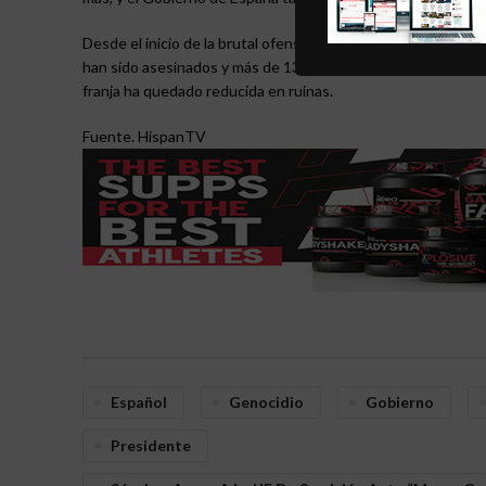
Desde el inicio de la brutal ofensiva israelí sobre Gaza, el
han sido asesinados y más de 137 000 han resultado herido
franja ha quedado reducida en ruinas.
Fuente. HispanTV
Español
Genocidio
Gobierno
Presidente