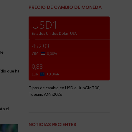
PRECIO DE CAMBIO DE MONEDA
USD1
Estados Unidos Dólar.
USA
=
452,83
de
CRC
0,00
%
0,88
idio que ha
EUR
+0,04
%
Tipos de cambio en
USD
el JunGMT00,
Tueíam, AMñ2026
to el
NOTICIAS RECIENTES