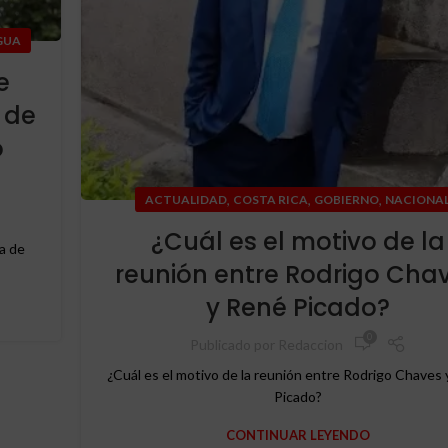
GUA
e
 de
o
,
,
,
ACTUALIDAD
COSTA RICA
GOBIERNO
NACIONA
¿Cuál es el motivo de la
a de
reunión entre Rodrigo Cha
y René Picado?
0
Publicado por
Redaccion
¿Cuál es el motivo de la reunión entre Rodrigo Chaves
Picado?
CONTINUAR LEYENDO