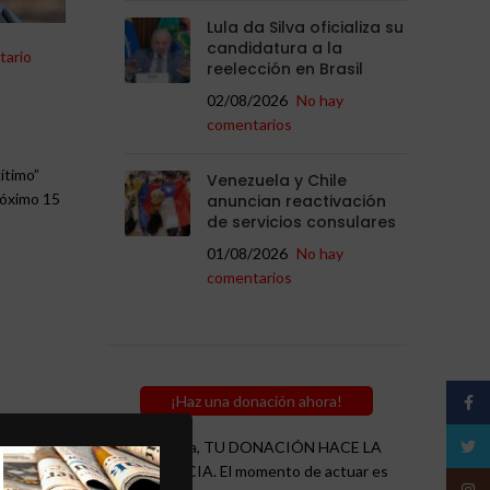
Lula da Silva oficializa su
candidatura a la
tario
reelección en Brasil
02/08/2026
No hay
comentarios
ítimo”
Venezuela y Chile
róximo 15
anuncian reactivación
de servicios consulares
01/08/2026
No hay
comentarios
¡Haz una donación ahora!
Face
as. Según
Twitt
Recuerda, TU DONACIÓN HACE LA
de esperar
DIFERENCIA. El momento de actuar es
Insta