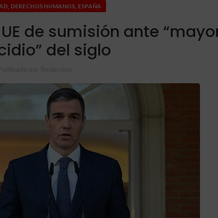
,
,
AD
DERECHOS HUMANOS
ESPAÑA
 UE de sumisión ante “mayo
idio” del siglo
Publicado por
Redaccion