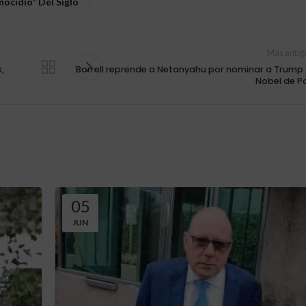
ocidio” Del Siglo
Mas antig
,
Borrell reprende a Netanyahu por nominar a Trump 
Nobel de P
05
JUN