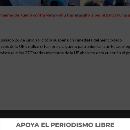
rímenes de guerra contra Netanyahu tras el asalto israelí al barco humani
 pasado 26 de junio solicitó la suspensión inmediata del mencionado
es de la UE y utilice el hambre y la guerra para aniquilar a un Estado leg
evisto que los 27 Estados miembros de la UE aborden esta cuestión el p
tos Exteriores, Kaja Kallas, deberá presentar un nuevo paquete de medid
s estén a la altura de la gravedad de la situación, porque “Gaza no pue