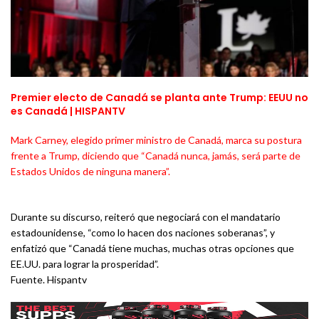
Premier electo de Canadá se planta ante Trump: EEUU no
es Canadá | HISPANTV
Mark Carney, elegido primer ministro de Canadá, marca su postura
frente a Trump, diciendo que “Canadá nunca, jamás, será parte de
Estados Unidos de ninguna manera”.
Durante su discurso, reiteró que negociará con el mandatario
estadounidense, “como lo hacen dos naciones soberanas”, y
enfatizó que “Canadá tiene muchas, muchas otras opciones que
EE.UU. para lograr la prosperidad”.
Fuente. Hispantv