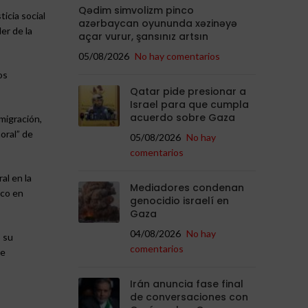
Qədim simvolizm pinco
icia social
azərbaycan oyununda xəzinəyə
er de la
açar vurur, şansınız artsın
05/08/2026
No hay comentarios
os
Qatar pide presionar a
Israel para que cumpla
acuerdo sobre Gaza
migración,
oral” de
05/08/2026
No hay
comentarios
al en la
Mediadores condenan
ico en
genocidio israelí en
Gaza
04/08/2026
No hay
 su
comentarios
ue
Irán anuncia fase final
de conversaciones con