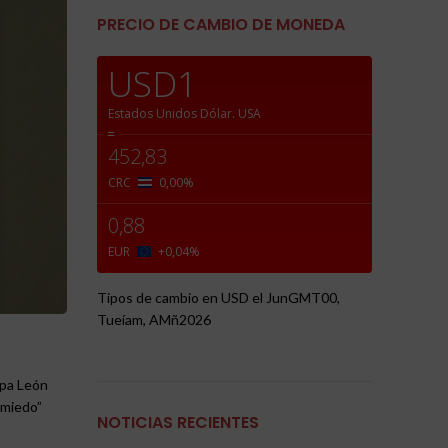
PRECIO DE CAMBIO DE MONEDA
USD1
Estados Unidos Dólar.
USA
=
452,83
CRC
0,00
%
0,88
EUR
+0,04
%
Tipos de cambio en
USD
el JunGMT00,
Tueíam, AMñ2026
apa León
 miedo”
NOTICIAS RECIENTES