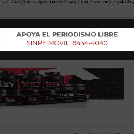
s a la Santa Sede aseguran que el Papa mantiene su disposición al diál
icia y la dignidad humana deben estar siempre por encima de cualquier inte
ntre dos figuras de alto perfil, sino también un debate más amplio sobre 
contemporáneo.