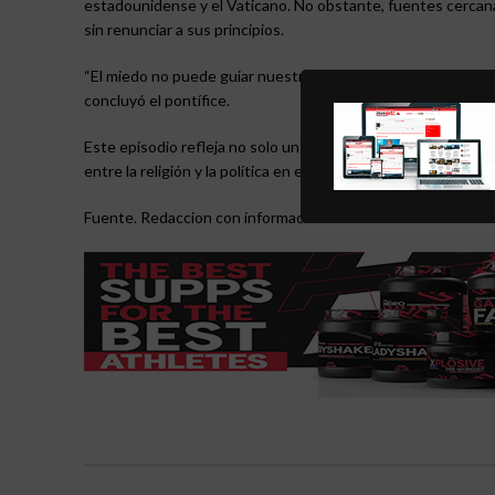
estadounidense y el Vaticano. No obstante, fuentes cercana
sin renunciar a sus principios.
“El miedo no puede guiar nuestras decisiones. La fe, la just
concluyó el pontífice.
Este episodio refleja no solo un enfrentamiento discursivo e
entre la religión y la política en el escenario internacional 
Fuente. Redaccion con informacion de Vatican News