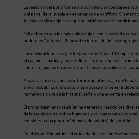
La reacción del pontífice se dio durante una comparecencia p
y el papel de la Iglesia en escenarios de conflicto. Sin menc
Iglesia católica dejó claro que su misión no está condiciona
“Mi deber es con los más vulnerables, con la verdad y con e
poderosos”, afirmó el Papa ante cientos de fieles congregad
Las declaraciones surgen luego de que Donald Trump cuesti
el cambio climático y los conflictos internacionales. Trump 
líderes religiosos en asuntos políticos, especialmente cuan
Analistas internacionales interpretan el mensaje del Papa Le
arena global. “Es una postura que busca mantener independen
momentos clave de la historia”, señaló una experta en relaci
El pronunciamiento también ha generado reacciones diversas
defensa de los derechos humanos y su compromiso con causa
consideran una postura “demasiado política” del pontífice.
En el plano diplomático, el cruce de declaraciones añade ten