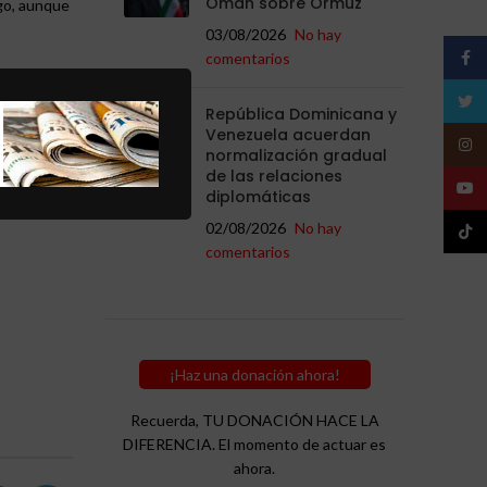
Omán sobre Ormuz
ogo, aunque
03/08/2026
No hay
Face
comentarios
rés”,
Twitt
República Dominicana y
Venezuela acuerdan
Insta
los límites
normalización gradual
de las relaciones
YouT
diplomáticas
02/08/2026
No hay
TikTo
comentarios
¡Haz una donación ahora!
Recuerda, TU DONACIÓN HACE LA
DIFERENCIA. El momento de actuar es
ahora.