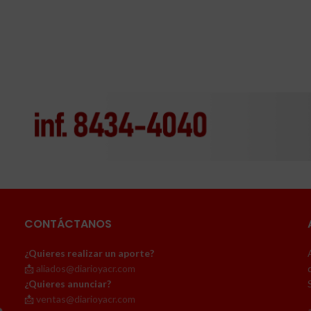
CONTÁCTANOS
¿Quieres realizar un aporte?
📩
aliados@diarioyacr.com
¿Quieres anunciar?
📩
ventas@diarioyacr.com