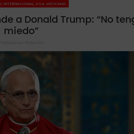
,
,
,
D
INTERNACIONAL
U S A
VATICANO
nde a Donald Trump: “No ten
miedo”
Publicado por
Redaccion