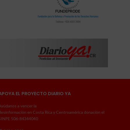
APOYA EL PROYECTO DIARIO YA
Ayúdanos a vencer la
desinformación en Costa Rica y Centroamérica donación el
SINPE 506-84344040