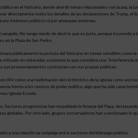
ública en el Vaticano, donde abordó temas relacionados con la paz, la just
ionar directamente todos los detalles de las declaraciones de Trump, el líd
da por intereses políticos ni por amenazas externas.
l Evangelio. No tengo miedo de decir lo que es justo, aunque incomode a l
os en la Plaza de San Pedro.
onara públicamente la postura del Vaticano en temas sensibles como la 
ha criticado en reiteradas ocasiones lo que considera una “interferencia m
do sus pronunciamientos contrastan con sus propias políticas.
ón XIV como una reafirmación del rol histórico de la Iglesia como voz mor
cia frente a los centros de poder político, algo que ha sido característ
ones Iglesia-Estado.
. Sectores progresistas han respaldado la firmeza del Papa, destacando
s globales. Por otro lado, grupos conservadores han cuestionado lo q
sión a una relación ya compleja entre sectores del liderazgo político