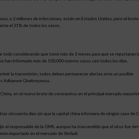
sos, o 2 millones de infecciones, están en Estados Unidos, pero el brot
enta el 21% de todos los casos.
re todo considerando que tomó más de 2 meses para que se reportaran l
se han informado más de 100,000 nuevos casos casi todos los días.
rimir la transmisión, todos deben permanecer alertas ante un posible
dros Adhanom Ghebreyesus.
China, en el nuevo brote de coronavirus en el principal mercado mayoris
 tras cincuenta días sin que la capital china informara de ningún caso de
 dijo el responsable de la OMS, aunque ha trascendido que el virus fue de
lmón importado en el mercado de Xinfadi.