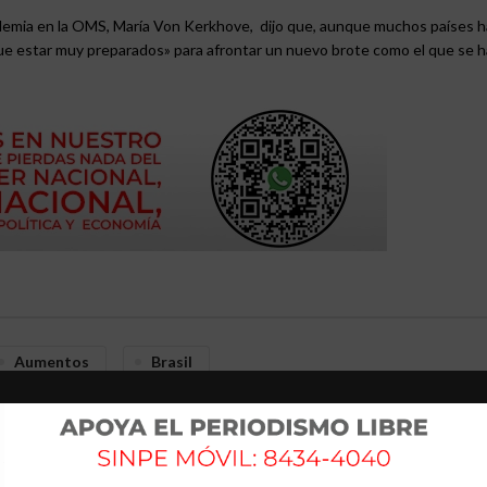
pandemia en la OMS, María Von Kerkhove, dijo que, aunque muchos países 
 que estar muy preparados» para afrontar un nuevo brote como el que se h
Aumentos
Brasil
Debe
Dedo
México
No