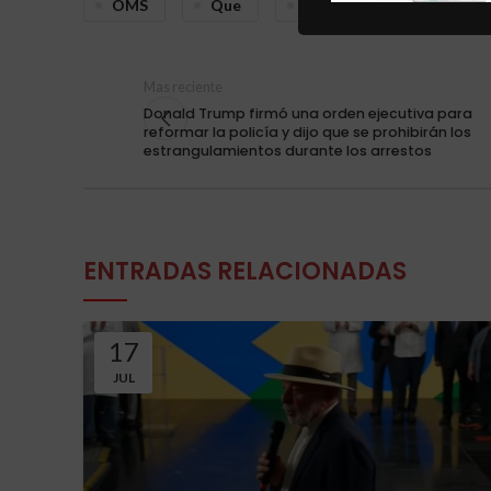
OMS
Que
Ser
Y
Mas reciente
Donald Trump firmó una orden ejecutiva para
reformar la policía y dijo que se prohibirán los
estrangulamientos durante los arrestos
ENTRADAS RELACIONADAS
17
JUL