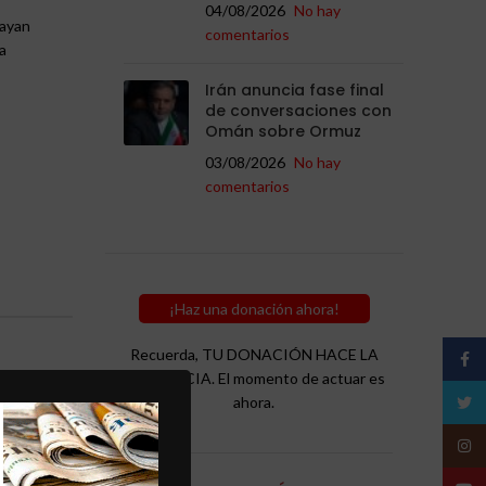
04/08/2026
No hay
hayan
comentarios
a
Irán anuncia fase final
de conversaciones con
Omán sobre Ormuz
03/08/2026
No hay
comentarios
¡Haz una donación ahora!
Recuerda, TU DONACIÓN HACE LA
Face
DIFERENCIA. El momento de actuar es
Twitt
ahora.
Insta