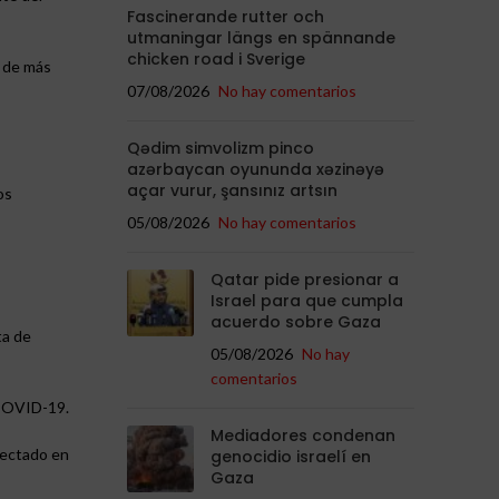
Fascinerande rutter och
utmaningar längs en spännande
chicken road i Sverige
e de más
07/08/2026
No hay comentarios
Qədim simvolizm pinco
azərbaycan oyununda xəzinəyə
açar vurur, şansınız artsın
os
05/08/2026
No hay comentarios
Qatar pide presionar a
Israel para que cumpla
acuerdo sobre Gaza
ta de
05/08/2026
No hay
comentarios
 COVID-19.
Mediadores condenan
tectado en
genocidio israelí en
Gaza