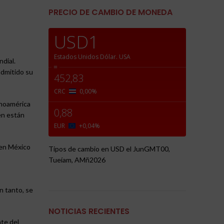
PRECIO DE CAMBIO DE MONEDA
USD1
Estados Unidos Dólar.
USA
ndial.
=
admitido su
452,83
CRC
0,00
%
inoamérica
0,88
én están
EUR
+0,04
%
 en México
Tipos de cambio en
USD
el JunGMT00,
Tueíam, AMñ2026
n tanto, se
NOTICIAS RECIENTES
nte del