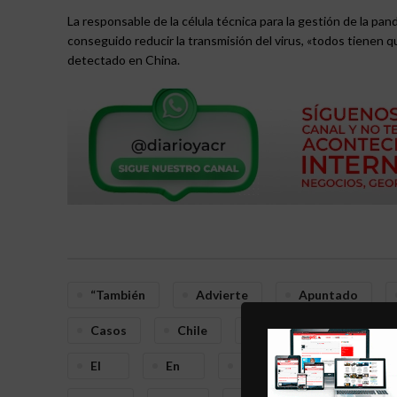
La responsable de la célula técnica para la gestión de la 
conseguido reducir la transmisión del virus, «todos tienen
detectado en China.
“también
Advierte
Apuntado
Casos
Chile
Con
De
El
En
Hay
Importantes