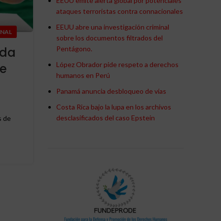
EEUU emite alerta global por potenciales
ataques terroristas contra connacionales
EEUU abre una investigación criminal
ONAL
sobre los documentos filtrados del
Pentágono.
eda
López Obrador pide respeto a derechos
de
,
,
,
ACTUALIDAD
BRASIL
INTERNACIONAL
U S A
humanos en Perú
Marco Rubio es enemigo 
Panamá anuncia desbloqueo de vías
América Latina, afirma Lu
Costa Rica bajo la lupa en los archivos
desclasificados del caso Epstein
0
s de
Publicado por
Redaccion
Marco Rubio es enemigo de América Latina, afirma 
CONTINUAR LEYENDO