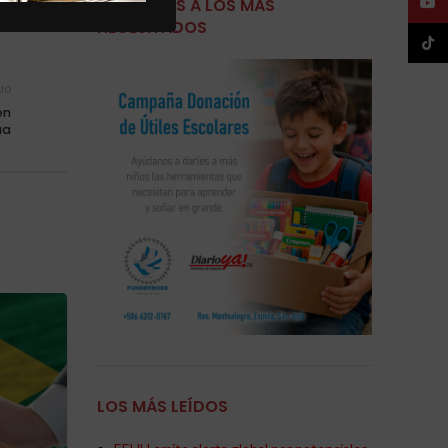
YouT
AYUDEMOS A LOS MÁS
NECESITADOS
TikTo
uo
en
ua
02
JUN
LOS MÁS LEÍDOS