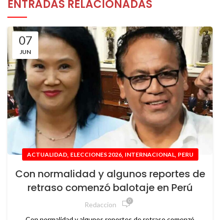
ENTRADAS RELACIONADAS
07
JUN
,
,
,
ACTUALIDAD
ELECCIONES 2026
INTERNACIONAL
PERU
Con normalidad y algunos reportes de
retraso comenzó balotaje en Perú
0
Redaccion
Con normalidad y algunos reportes de retraso comenzó