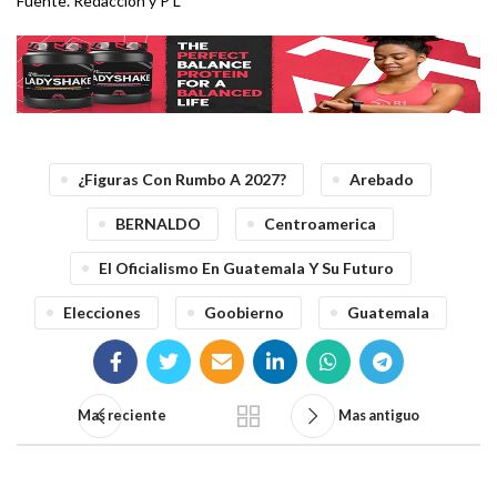
Fuente. Redacción y P L
¿figuras Con Rumbo A 2027?
Arebado
BERNALDO
Centroamerica
El Oficialismo En Guatemala Y Su Futuro
Elecciones
Goobierno
Guatemala
Mas reciente
Mas antiguo