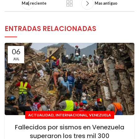
Mas reciente
Mas antiguo
ENTRADAS RELACIONADAS
06
JUL
,
,
ACTUALIDAD
INTERNACIONAL
VENEZUELA
Fallecidos por sismos en Venezuela
superaron los tres mil 300