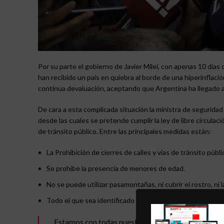
Por su parte el gobierno de Javier Milei, con apenas 10 día
han recibido un país en quiebra al borde de una hiperinflac
continua devaluación, aceptando que Argentina ha llegad
De cara a esta complicada situación la ministra de segurida
desde las cuales se pretende cumplir la ley de libre circulaci
de tránsito público. Entre las principales medidas están:
La Prohibición de cierres de calles y vías de tránsito públi
Se prohibe la presencia de menores de edad.
No se puede utilizar pasamontañas, ni cubrir el rostro, ni l
Todo el que sea identificado incumpliendo las medidas deja
Estamos con todas nuestras fuerzas federales en ca