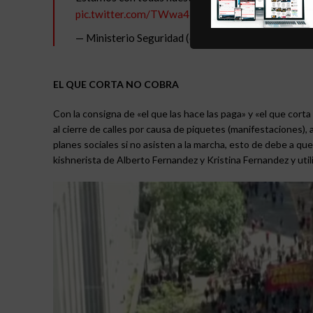
pic.twitter.com/TWwa4Djt79
— Ministerio Seguridad (@MinSeg)
December 20, 
EL QUE CORTA NO COBRA
Con la consigna de «el que las hace las paga» y «el que cor
al cierre de calles por causa de piquetes (manifestaciones),
planes sociales si no asisten a la marcha, esto de debe a q
kishnerista de Alberto Fernandez y Kristina Fernandez y uti