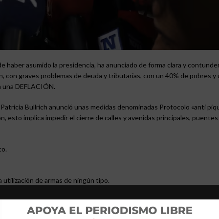
s de haber asumido la presidencia, ha anunciado de forma clara y contund
ión, con graves problemas de deuda y tributarias, con un 40% de pobres y
o a una DEFLACIÓN.
d Patricia Bullrich anunció unas medidas denominadas Protocolo «anti piq
ón, esto implica impedir el cierre de calles y avenidas principales, puente
co.
a utilización de armas de ningún tipo.
rá de recibir los planes sociales.
da punto neurálgico del país, cuidando a los argentinos.