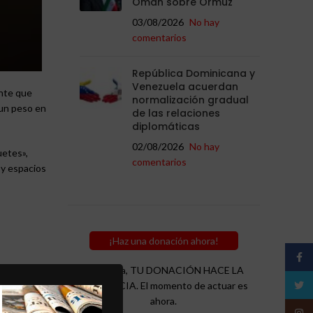
Omán sobre Ormuz
03/08/2026
No hay
comentarios
República Dominicana y
Venezuela acuerdan
ente que
normalización gradual
 un peso en
de las relaciones
diplomáticas
02/08/2026
No hay
uetes»,
comentarios
s y espacios
¡Haz una donación ahora!
Face
Recuerda, TU DONACIÓN HACE LA
Twitt
DIFERENCIA. El momento de actuar es
ahora.
Insta