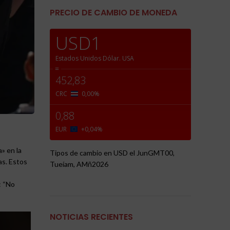
PRECIO DE CAMBIO DE MONEDA
USD1
Estados Unidos Dólar.
USA
=
452,83
CRC
0,00
%
0,88
EUR
+0,04
%
» en la
Tipos de cambio en
USD
el JunGMT00,
as. Estos
Tueíam, AMñ2026
: “No
NOTICIAS RECIENTES