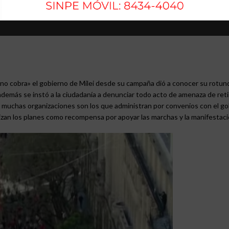
2023
ta no cobra» el gobierno de Milei desde su campaña dió a conocer su rotu
 además se instó a la ciudadanía a denunciar todo acto de amenaza de reti
ue muchas organizaciones son los que administran por convenios con el g
lizan los planes como recompensa por apoyar las marchas y la manifestac