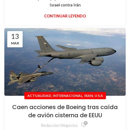
Israel contra Irán
CONTINUAR LEYENDO
13
MAR
,
,
,
ACTUALIDAD
INTERNACIONAL
IRAN
U S A
Caen acciones de Boeing tras caída
de avión cisterna de EEUU
0
Redaccion Negocios