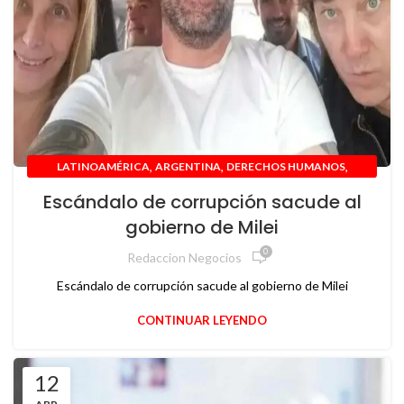
,
,
,
LATINOAMÉRICA
ARGENTINA
DERECHOS HUMANOS
,
,
GOBIERNO
INTERNACIONAL
NOTICIAS
Escándalo de corrupción sacude al
gobierno de Milei
0
Redaccion Negocios
Escándalo de corrupción sacude al gobierno de Milei
CONTINUAR LEYENDO
12