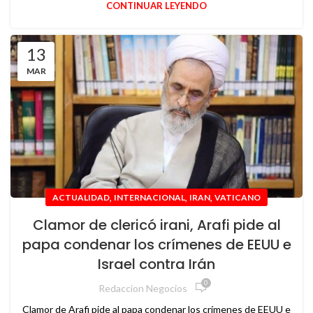
CONTINUAR LEYENDO
13
MAR
,
,
,
ACTUALIDAD
INTERNACIONAL
IRAN
VATICANO
Clamor de clericó irani, Arafi pide al
papa condenar los crímenes de EEUU e
Israel contra Irán
0
Redaccion Negocios
Clamor de Arafi pide al papa condenar los crímenes de EEUU e