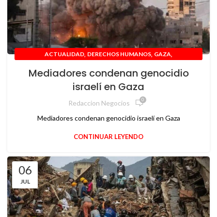
,
,
,
ACTUALIDAD
DERECHOS HUMANOS
GAZA
INTERMACIIONAL
Mediadores condenan genocidio
israelí en Gaza
0
Redaccion Negocios
Mediadores condenan genocidio israelí en Gaza
CONTINUAR LEYENDO
06
JUL