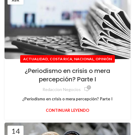
ABR
,
,
,
ACTUALIDAD
COSTA RICA
NACIONAL
OPINIÓN
¿Periodismo en crisis o mera
percepción? Parte I
0
Redaccion Negocios
¿Periodismo en crisis o mera percepción? Parte I
CONTINUAR LEYENDO
14